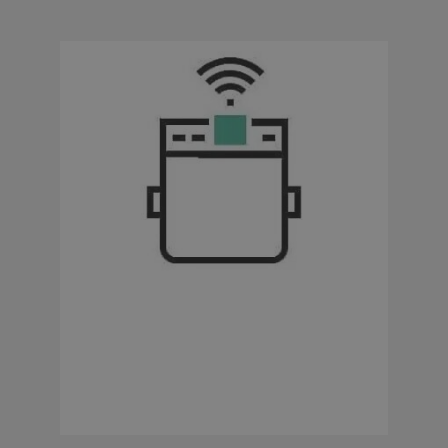
Überwachung
Rohrbruch, Tropfenleckagen oder
ungewollten Wasseraustritt sicher
erkennen