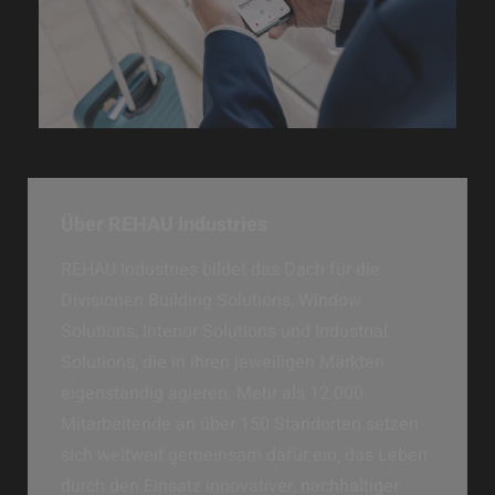
Über REHAU Industries
REHAU Industries bildet das Dach für die
Divisionen Building Solutions, Window
Solutions, Interior Solutions und Industrial
Solutions, die in ihren jeweiligen Märkten
eigenständig agieren. Mehr als 12.000
Mitarbeitende an über 150 Standorten setzen
sich weltweit gemeinsam dafür ein, das Leben
durch den Einsatz innovativer, nachhaltiger