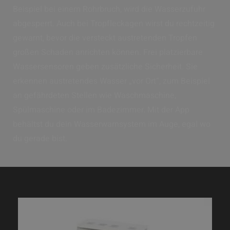
Beispiel bei einem Rohrbruch, wird die Wasserzufuhr
abgesperrt. Auch bei Tropfleckagen wirst du rechtzeitig
gewarnt, bevor die versteckt austretenden Tropfen
großen Schaden anrichten können. Frei platzierbare
Wassersensoren geben zusätzliche Sicherheit. Sie
erkennen austretendes Wasser „vor Ort“, zum Beispiel
an gefährdeten Stellen wie Waschmaschine,
Spülmaschine oder im Badezimmer. Mit der App
behältst du dein Wasserwarnsystem im Auge, egal wo
du gerade bist.