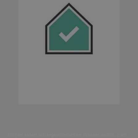
Schadenminderung
Materielle Verluste und Schäden klein
halten – Erinnerungswerte schützen
Gibt es einen außergewöhnlichen Wasseraustritt, zum