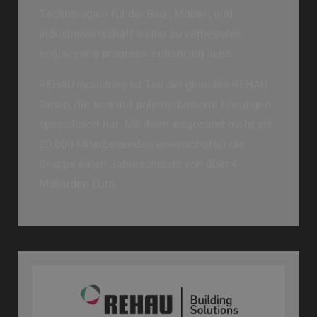
Technologien für die Bau-, Möbel-, und
Industriewirtschaft weiter zu verbessern:
Engineering progress. Enhancing lives.
REHAU Industries ist Teil der globalen REHAU
Group, die sich auf polymerbasierte Lösungen
spezialisiert hat. Mit ihren insgesamt mehr als
20.000 Mitarbeitenden erwirtschaftet die
Gruppe einen Jahresumsatz von über 4
Milliarden Euro.