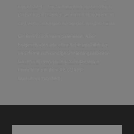
kostet Geld – bis zu mehreren tausend Euro.
Und er kostet Nerven, wenn mit Handwerkern
und Versicherungen verhandelt werden muss.
Ein Rohrbruch kann passieren. Aber
Folgeschäden wie etwa Schimmelbildung
und damit aufwendige Sanierungsarbeiten
lassen sich vermeiden. Schütze deine
Immobilie mit dem RE.GUARD
Wasserwarnsystem.